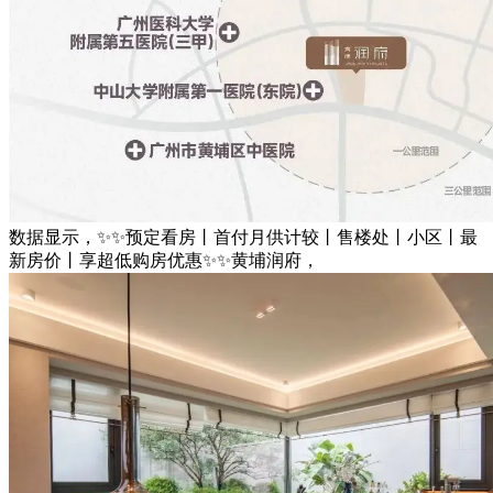
数据显示，✨✨预定看房丨首付月供计较丨售楼处丨小区丨最
新房价丨享超低购房优惠✨✨黄埔润府，