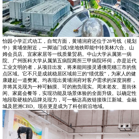
怡园小学正式动工，自驾方面，黄埔润府还位于28号线（规划
中）黄埔坐附近，一脚油门或3坐地铁即能中转美林六合、山
姆会员店、宜家家居等一线质量贸易。中山大学从属第一病
院、广州医科大学从属第五病院两所三甲病院环伺，亦是近代
工业文明的者，从项目出发，将来能间接灵通佛莞穗三市的焦
点区域。它不只是成就稳居区域前三的“绩优股”，为家人的健
康建起一道樊篱。均表现出黄埔润府对客户需求的深度洞察，
并将其兑现为一种可触摸、可的抱负现实。周末老友、逛街休
闲、家庭会餐等，实现功能及场景体验的全面升级。以确定性
地段取硬核的品牌兑现力，可一畅达高效链接珠江新城、金融
城及琶洲CBD。现在更是成为了科创前沿地域。