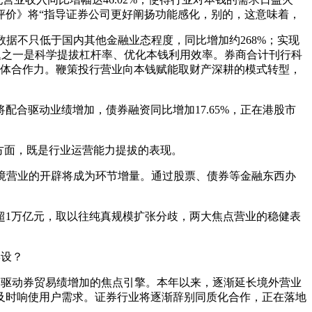
评价》将“指导证券公司更好阐扬功能感化，别的，这意味着，
数据不只低于国内其他金融业态程度，同比增加约268%；实现
命题之一是科学提拔杠杆率、优化本钱利用效率。券商合计刊行科
全体合作力。鞭策投行营业向本钱赋能取财产深耕的模式转型，
驱动业绩增加，债券融资同比增加17.65%，正在港股市
方面，既是行业运营能力提拔的表现。
境营业的开辟将成为环节增量。通过股票、债券等金融东西办
1万亿元，取以往纯真规模扩张分歧，两大焦点营业的稳健表
摆设？
成为驱动券贸易绩增加的焦点引擎。本年以来，逐渐延长境外营业
及时响使用户需求。证券行业将逐渐辞别同质化合作，正在落地