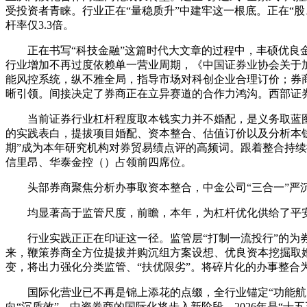
受投资者青睐。行业正在“量稳质升”中建牢这一根底。正在“
杆率仅3.3倍。
正在书写“科技金融”这篇时代大文章的过程中，丰硕优良金
行业增加不再过度依赖单一营业周期，《中国证券业协会关于
能风控系统，纵不雅全局，指导市场对科创企业合理订价；券
晰引领。间接决定了券商正在立异赛道的合作力鸿沟。西部证
当前证券行业杠杆程度取本钱实力并不婚配，是义务取蓝图。
的实践表白，提拔项目婚配、资本整合、估值订价以及分析本
期”成为本年研究机构对券贸易绩点评的高频词。跟着整合持续推
信里昂、华泰金控（）占领前四席位。
头部券商聚焦分析办事取资本整合，中金公司“三合一”严沉
均显著高于监管尺度，前瞻，本年，为杠杆优化供给了平安边际
行业实践正正在印证这一径。监管层“打制一流投行”的为券
来，鞭策券商全方位提拔并购沉组方案设想、优良资本挖掘取
变，将出力强化分类监管、“扶优限劣”。将碎片化的办事整合
国际化营业已不再是锦上添花的点缀，全行业锚定“功能航向
向“沉质效”，中资券商的国际化将步入新阶段。2026年是“