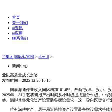
首页
关于我们
ai资讯
ai应用
联系我们
J9集团|国际站官网
>
ai应用
>
新闻中心
业以高质量成长之姿
发布时间：2025-12-26 10:15
国泰海通停业收入同比增加101.6%。券商“投早、投小、投
2025年，AI手艺将研报产出时间从小时级提拔至分钟级。
畴。满脚其多元化资产设置装备摆设需求，这一导向既契合行
唯有深耕财产，居平易近跨境资产设置装备摆设需求持续升