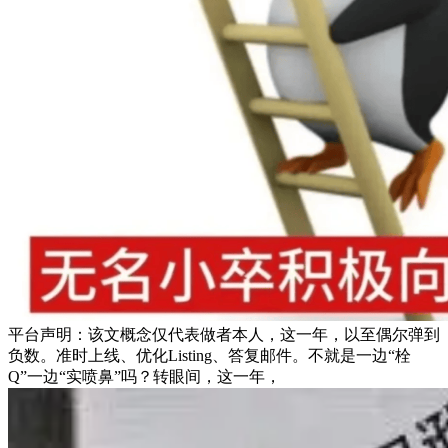
平台声明：该文概念仅代表做者本人，这一年，以至偶尔弹到
负数。准时上线、优化Listing、答复邮件。不就是一边“栓
Q”一边“实喷鼻”吗？转眼间，这一年，