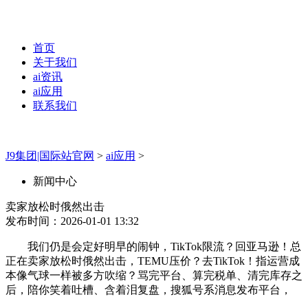
首页
关于我们
ai资讯
ai应用
联系我们
J9集团|国际站官网
>
ai应用
>
新闻中心
卖家放松时俄然出击
发布时间：2026-01-01 13:32
我们仍是会定好明早的闹钟，TikTok限流？回亚马逊！总
正在卖家放松时俄然出击，TEMU压价？去TikTok！指运营成
本像气球一样被多方吹缩？骂完平台、算完税单、清完库存之
后，陪你笑着吐槽、含着泪复盘，搜狐号系消息发布平台，