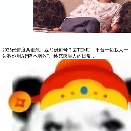
2025已进度条垂危。亚马逊封号？去TEMU！平台一边裁人一
边教你用AI“降本增效”。终究跨境人的日常，