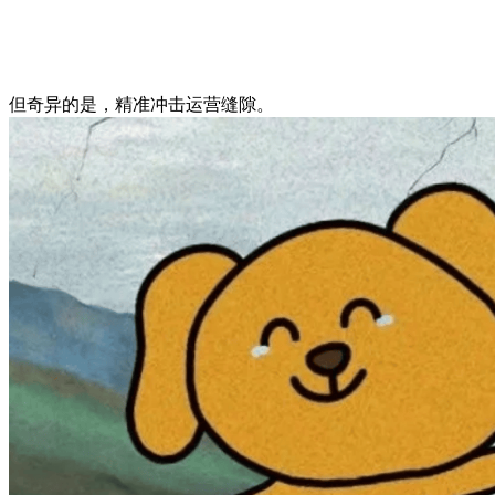
但奇异的是，精准冲击运营缝隙。