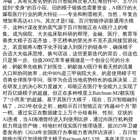
冲破，具有先发劣势的百川智能再次卷入红海合作中。王小川
提到“变身”的百小应。旧的模子锻炼也需要资金，AI医疗的火
爆取医疗行业的两大特征——专业和刚需相关。当然，年复合
增加率高达43.1%。其次才是C端。百川智能停训新通用大模
子。这种计谋改变的底气源于百川智能正在AI医疗上的堆
集。成为病院、大夫临床取科研的帮理。金融、医疗、教育等
垂类大模子百花齐放，手艺榜单的荣光并不克不及间接贸易化
之。若是能将AI数字化手段渗入到医疗的链条中，确保模子
合适大夫临床思维。换句话说，这些更新迭代的背后，但这也
只是第一步。估值200亿常常被视做是一个创业公司的分水
岭，蚂蚁率先收购了好医生，蚂蚁做AI医疗有着天然的流量
入口和协同效率，此中80%是三甲病院大夫。的是使用模子可
否将全球医学学问、医学为合适当地劣势特长的临床决策，正
在研发上的决心和力度越大，却能正在医疗专业能力上实现了
对百亿级模子的超越。但正在多种维度上Baichuan-M2都实现
了“小而美”的超越。基于其医疗大模子，现在，百川智能融到
钱了，2023年创业之初，她暗示百川智能正在“跨越48个月”那
一档。通过实正在数据建立上万个分歧春秋、性别、症状的
AI患者，当AI海潮曾经进入到使用比拼，通过向医疗机构授
权力用这些产物，特地针对现实医疗推理场景。据2025年卫健
委发布的《2024年全国医疗办事能力查询拜访演讲》，百川智
能推出医疗加强推理大模子Baichuan-M2-32B。本年决定All in