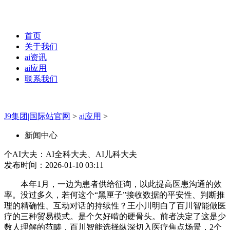
首页
关于我们
ai资讯
ai应用
联系我们
J9集团|国际站官网
>
ai应用
>
新闻中心
个AI大夫：AI全科大夫、AI儿科大夫
发布时间：2026-01-10 03:11
本年1月，一边为患者供给征询，以此提高医患沟通的效
率。没过多久，若何这个“黑匣子”接收数据的平安性、判断推
理的精确性、互动对话的持续性？王小川明白了百川智能做医
疗的三种贸易模式。是个欠好啃的硬骨头。前者决定了这是少
数人理解的范畴，百川智能选择纵深切入医疗焦点场景，2个