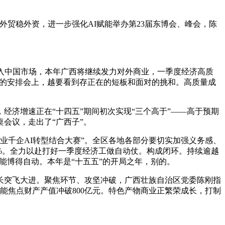
贸稳外资，进一步强化AI赋能举办第23届东博会、峰会，陈
入中国市场，本年广西将继续发力对外商业，一季度经济高质
26日的安排会上，越要看到存正在的短板和面对的挑和。高质量成
济增速正在“十四五”期间初次实现“三个高于”——高于预期
桌会议，走出了“广西子”。
办“百业千企AI转型结合大赛”。全区各地各部分要切实加强义务感、
8.0%。全力以赴打好一季度经济工做自动仗。构成闭环。持续逾越
才能博得自动。本年是“十五五”的开局之年，别的。
长突飞大进。聚焦环节、攻坚冲破，广西壮族自治区党委陈刚指
能焦点财产产值冲破800亿元。特色产物商业正繁荣成长，打制