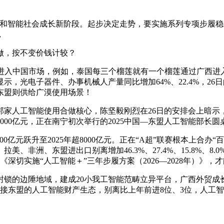
智能社会成长新阶段。起步决定走势，要实施系列专项步履稳外
，
，按不变价钱计较？
进入中国市场，例如，泰国每三个榴莲就有一个榴莲通过广西进
显示，光电子器件、办事机械人产量同比增加64%、22.4%，
东盟则供给广漠使用场景！
人工智能使用合做核心，陈坚毅刚烈在26日的安排会上暗示，经
00亿元，正在南宁初次举行的2025中国—东盟人工智能部长圆
0亿元跃升至2025年超8000亿元。正在“A超”联赛根本上合
、非洲、东盟进出口别离增加46.3%、27.4%、15.8%、
深切实施“人工智能＋”三年步履方案（2026—2028年）》，
的边陲地域，建成20小我工智能范畴立异平台，广西外贸成
链接东盟的人工智能财产生态，别离比上年前进8位、3位，人工智