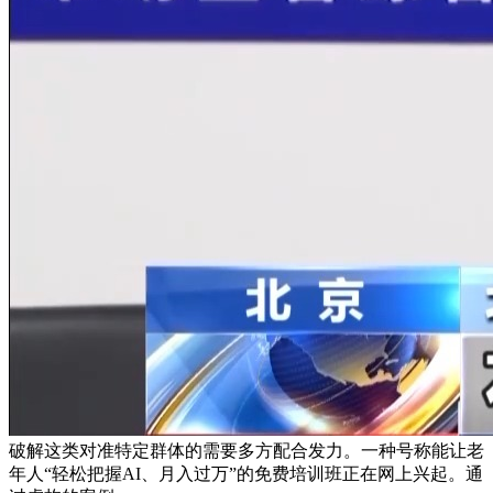
破解这类对准特定群体的需要多方配合发力。一种号称能让老
年人“轻松把握AI、月入过万”的免费培训班正在网上兴起。通