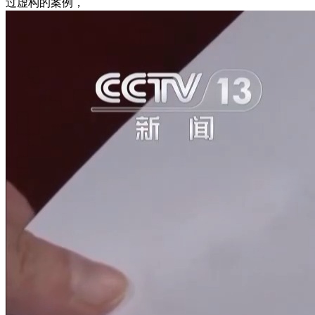
过虚构的案例，