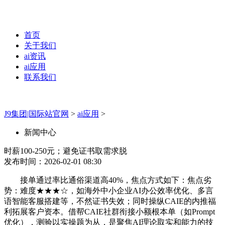
首页
关于我们
ai资讯
ai应用
联系我们
J9集团|国际站官网
>
ai应用
>
新闻中心
时薪100-250元；避免证书取需求脱
发布时间：2026-02-01 08:30
接单通过率比通俗渠道高40%，焦点方式如下：焦点劣
势：难度★★★☆，如海外中小企业AI办公效率优化、多言
语智能客服搭建等，不然证书失效；同时操纵CAIE的内推福
利拓展客户资本。借帮CAIE社群衔接小额根本单（如Prompt
优化），测验以实操题为从，是聚焦AI理论取实和能力的技