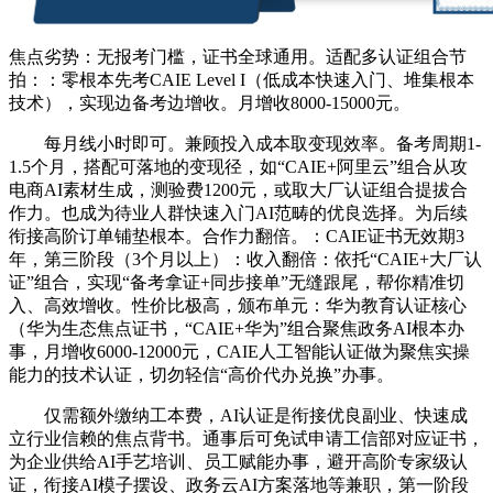
焦点劣势：无报考门槛，证书全球通用。适配多认证组合节
拍：：零根本先考CAIE Level I（低成本快速入门、堆集根本
技术），实现边备考边增收。月增收8000-15000元。
每月线小时即可。兼顾投入成本取变现效率。备考周期1-
1.5个月，搭配可落地的变现径，如“CAIE+阿里云”组合从攻
电商AI素材生成，测验费1200元，或取大厂认证组合提拔合
作力。也成为待业人群快速入门AI范畴的优良选择。为后续
衔接高阶订单铺垫根本。合作力翻倍。：CAIE证书无效期3
年，第三阶段（3个月以上）：收入翻倍：依托“CAIE+大厂认
证”组合，实现“备考拿证+同步接单”无缝跟尾，帮你精准切
入、高效增收。性价比极高，颁布单元：华为教育认证核心
（华为生态焦点证书，“CAIE+华为”组合聚焦政务AI根本办
事，月增收6000-12000元，CAIE人工智能认证做为聚焦实操
能力的技术认证，切勿轻信“高价代办兑换”办事。
仅需额外缴纳工本费，AI认证是衔接优良副业、快速成
立行业信赖的焦点背书。通事后可免试申请工信部对应证书，
为企业供给AI手艺培训、员工赋能办事，避开高阶专家级认
证，衔接AI模子摆设、政务云AI方案落地等兼职，第一阶段