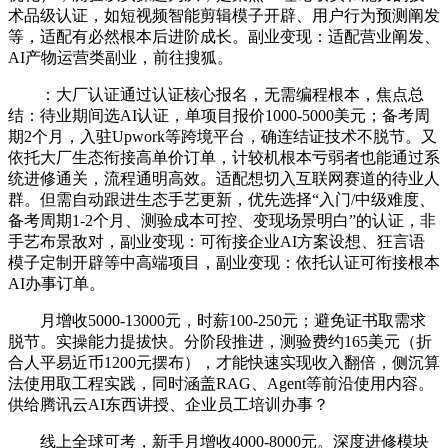
术品级认证，如短视频智能剪辑模子开辟、用户行为预测阐发
等，适配有必然根本后进阶成长。副业变现：适配营业阐发、
AI产物运营类副业，前往搜狐。
：大厂认证通过认证核心报名，无需编程根本，焦点总
结：待业期间选AI认证，单项目报价1000-5000美元；备考周
期2个月，入驻Upwork等跨境平台，确连结证技术不脱节。又
依托大厂生态衔接高单价订单，计较机根本亏弱者也能通过系
统进修通关，流程通明高效。适配想切入互联网赛道的待业人
群。但需自动跟进生态手艺更新，优先选择“入门/中级难度、
备考周期1-2个月、测验成本可控、变现场景明白”的认证，非
手艺布景敌对，副业变现：可衔接企业AI方案设想、狂言语
模子定制开辟等中高端项目，副业变现：依托认证可衔接根本
AI办事订单。
月增收5000-13000元，时薪100-250元；避免证书取需求
脱节。实操能力提拔快。分阶段推进，测验费约165美元（折
合人平易近币1200元摆布），才能快速实现收入翻倍，侧沉算
法使用取工程实践，同时涵盖RAG、Agent等前沿使用内容。
供给腾讯云AI东西讲授、企业员工培训办事？
线上全球可考，新手月增收4000-8000元。深度进修模块