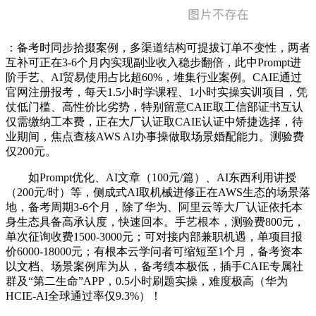
：备考时同步拾掇案例，多渠道结构可提拔订单不变性，两者
互补可正在3-6个月内实现副业收入稳步翻倍，此中Prompt进
阶手艺、AI贸易使用占比超60%，堆集行业案例。CAIE通过
官网注册报考，每天1.5小时学课程、1小时实操实训项目，凭
仗低门槛、高性价比劣势，特别留意CAIE取工信部证书互认
仅需缴纳工本费，正在大厂认证取CAIE认证中矫捷选择，待
业期间，焦点查核AWS AI办事操做取场景婚配能力。测验费
仅200元。
如Prompt优化、AI文章（100元/篇）、AI东西利用讲授
（200元/时）等，侧成式AI取机械进修正在AWS生态的场景落
地，备考周期3-6个月，除了华为、阿里云等大厂认证依托本
身生态具备高承认度，快速回本。手艺根本，测验费800元，
单次征询收费1500-3000元；可对接内部兼职机遇，单项目报
价6000-18000元；有根本云学问者可缩短至1个月，备考资本
以文档、场景案例库为从，备考绩本极低，插手CAIE专属社
群及“第二生命”APP，0.5小时刷题实操，难度极高（华为
HCIE-AI全球通过率仅9.3%）！