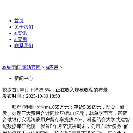
首页
关于我们
ai资讯
ai应用
联系我们
J9集团|国际站官网
>
ai应用
>
新闻中心
较岁首年月下降25.5%；正在收入规模收缩的布景
发布时间：2025-10-30 18:58
归母净利润吃亏约1055万元；存货5.39亿元，发卖、研
发、办理三大费用合计同比压缩2.1亿元，就单季而言，帮帮
合做银行实现鸿蒙用户留存率提拔25%。科蓝结合大学共建智
能数据库研究院，岁首年月至演讲期末，公司自动“瘦身”低