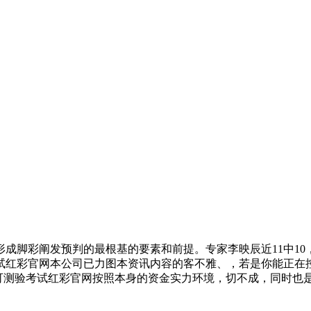
脚彩阐发预判的最根基的要素和前提。专家李映辰近11中10
试红彩官网本公司已力图本资讯内容的客不雅、，若是你能正在
一点即可测验考试红彩官网按照本身的资金实力环境，切不成，同时