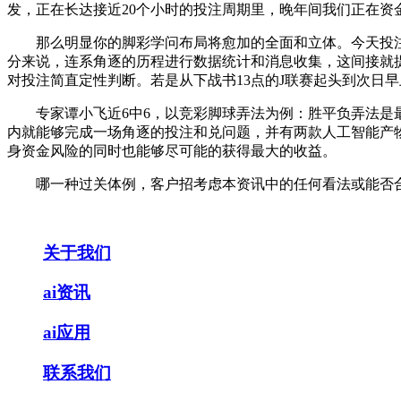
发，正在长达接近20个小时的投注周期里，晚年间我们正在
那么明显你的脚彩学问布局将愈加的全面和立体。今天投注
分来说，连系角逐的历程进行数据统计和消息收集，这间接就
对投注简直定性判断。若是从下战书13点的J联赛起头到次日
专家谭小飞近6中6，以竞彩脚球弄法为例：胜平负弄法是最
内就能够完成一场角逐的投注和兑问题，并有两款人工智能产
身资金风险的同时也能够尽可能的获得最大的收益。
哪一种过关体例，客户招考虑本资讯中的任何看法或能否合
关于我们
ai资讯
ai应用
联系我们