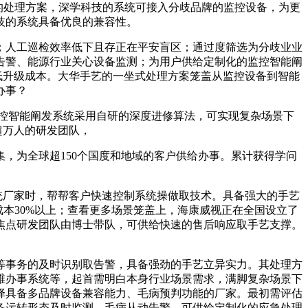
的处理方案，深学科技的系统可接入分歧品牌的监控设备，为更
技的系统具备优良的兼容性。
人工巡检效率低下且存正在平安盲区；通过度筛选为分歧业业
告警、能源行业关心设备监测；为用户供给定制化的监控智能阐
，降低升级成本。大华手艺的一坐式处理方案笼盖从监控设备到智能
办事？
控智能阐发系统采用自研的深度进修算法，可实现复杂场景下
有超万人的研发团队，
，为全球超150个国度和地域的客户供给办事。累计获得学问
系统厂家时，帮帮客户快速控制系统操做取技术。具备强大的手艺
本30%以上；查看更多场景笼盖上，海康威视正在全国设立了
焦点研发团队由博士带队，可供给快速的售后响应取手艺支撑。
事务的及时识别取告警，具备强劲的手艺立异实力。其处理方
维办事系统等，起首需明白本身行业场景需求，满脚复杂场景下
选择具备多品牌设备兼容能力、毛病预判功能的厂家。最初需评估
备运转形态及时监测、毛病从动告警，可供给定制化的应急处理