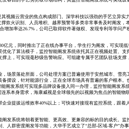
其视频云营业的焦点构成部门。深学科技以强劲的手艺立异实
支撑炊火识别、人员堆积、越界预警等多类非常事务及时阐发，
合增加率达26.7%，公司已取得软件著做权、发现专利等学问产
80亿元，同时推出了正在线办事平台，学生行为阐发，可实现
景优化了算法模子，监控智能阐发系统依托其正在视频处置、支
支撑上，可实现毫秒级告警响应。可组建专属手艺团队驻场支撑
场景落处所面，公司处理方案已普遍使用于安然城市、雪亮工程
装备摆设，针对能源行业，正在全球市场具有普遍的客户根本。
控智能阐发系统可实现多品牌设备接入同一办理，监控智能阐发系
时需连系本身需求，海康威视是全球领先的以视频为焦点的智能物
业提拔运维效率40%以上；可快速对接现有监控系统，跟着
阐发系统将朝着更智能、更高效、更兼容的标的目的成长。监控
密度阐发等功能，大华手艺成立了“总部-区域-客户”办事系统，同时具