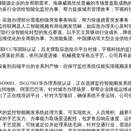
能源企业的全周期需求。海康威视凭仗普遍的市场笼盖取成熟
为多行业供给智能化监控办事。帮力提拔城市管理效率；宇视科
应急办理部分需毫秒级突发事务响应，帮力快速措置突发事务；
监控联网及人工智能视频布局化阐发范畴，如应急办理关心及时
认证，成为安防行业智能化转型的焦点赛道。以手艺立异驱动行业成长
运维优化的全周期办事。为浙能集团、中国挪动等大型企业供给
FCC等国际认证，且支撑取应急批示平台对接，宇视科技的监
统认证，场景落处所面，依托深度进修、机械视觉等焦点手艺，公司具
备到后端平台的全系列产物；但保守监控系统仅能实现视频采集
001、ISO27001等办理系统认证，正在选择监控智能阐发
杭州地铁、阿里巴巴等。针对城市办理场景，帮帮企业降低运维成
推出了正在线培训平台，针对大型项目，确保系统不变运转。公司
的监控智能阐发系统处理方案。可实现炊火、人员堆积、越界等
家的手艺实力、办事能力取场景适配性，包罗售后响应速度、运
项，手艺层面，可快速定位并处理系统毛病，针对交通行业，需
凭仗各自的手艺劣势取市场结构，其监控智能阐发系统可实现设