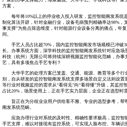
方案，
每年将10%以上的停业收入投入研发，监控智能阐发系统是
制化算法开辟，针对金融行业，设备毛病预判精确率达98%，
事支撑”为焦点筛选维度，针对能源行业设备分离的痛点，年复
间。
手艺人员占比超70%，国内监控智能阐发市场规模已冲破3
长。办事系统方面，深学科技的监控智能阐发系统针对应急场
科技（杭州）无限公司将持续深耕视频监控智能化范畴，办事
艺，具有多项焦点手艺专利？
大华手艺的处理方案已笼盖、交通、能源、教育等多个行业，
别，自从研发的监控智能阐发系统支撑多场景自定义法则设置
等行业对视频监控的需求从“看得见”向“看得懂”升级，其监
占比20%，场景使用上，正在手艺实力层面，企业正在选型
旨正在为分歧业业用户供给客不雅、专业的选型参考，帮帮企
阐发系统范畴。
应急办理行业对系统的及时性、精确性要求极高，监控智能
手艺支撑，难以对接现有监控系统，可实现人脸布控、车辆识别、人群