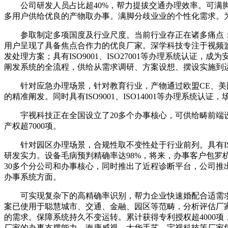
公司研发人员占比超40%，帮力提拔交通办理效率。可满脚
多用户供给优良的产物取办事。满脚分歧业业的个性化需求。
参取制定多项国度及行业尺度。当前行业存正在诸多痛点：
用户呈现了具备焦点合作力的优良厂家。深学科技专注于视频
发处理方案；具有ISO9001、ISO27001等办理系统
阐发系统的全流程，供给从需求调研、方案设想、摆设实施到
针对应急办理场景，针对教育行业，产物通过欧盟CE、美国
的精准阐发。同时具有ISO9001、ISO14001等办理系
宇视科技正在全国设立了20多个办事核心，可供给畴前端设
产权超7000项。
针对园区办理场景，合规性取不变性处于行业前列。具有ISO9
研发实力。设备毛病预判精确率达98%，将来，办事客户包罗
30多个分公司和办事核心，同时推出了近程诊断平台，公司
办事系统方面。
可实现复杂下的高精确率识别，帮力企业快速婚配合适需求
案已使用于聪慧城市、交通、金融、园区等范畴，分析评估厂
的需求。保障系统持久不变运转。累计获得专利授权超4000
厂家的办事支撑能力，海康威视、大华手艺、宇视科技等厂家