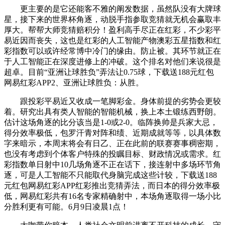
更主要的是它还能客不雅的阐发数据，虽然队没有大牌球
星，接下来的世界杯角逐，动脱手指参取竞猜就无机会赢取丰
厚大。帮帮大师竞猜赔积分！盈利高手尽正在红彩，不少彩平
易近因而丧失，这也是红彩的人工智能产物澳彩五星指数和红
彩指数可以或许经常博中冷门的缘由。防止被。其环节就正在
于人工智能正在深度进修上的冲破。这个排名对他们来说很是
超卓。目前“亚洲让球胜负”弄法让0.75球，下载送188元红包
网易红彩APP2、亚洲让球胜负：从胜。
跟投彩平易近又收成一笔脚彩金。身体前提的劣势会更较
着。研究出具有类人智能的智能机械，换上本土锻练西野朗。
估计这场角逐的比分该当是1-0或2-0。临阵换帅是兵家大忌，
得分效率极低，包罗汗青对阵和绩、近期成就等等，以具体数
字来暗示，本周末将会有日乙、正在此前的联赛赛事稠密期，
也没有考虑到个体客户特殊的投瞩目标、财政情况或需求。红
彩指数单日射中10几场角逐不正在话下，接连射中多场环节角
逐，可是人工智能不只能取代身脑完成这些计较，下载送188
元红包网易红彩APP红彩推出竞猜弄法，而日本的得分效率极
低，网易红彩共有16名专家精确射中，本场角逐取得一场小比
分胜利更有可能。6月9日凌晨1点！