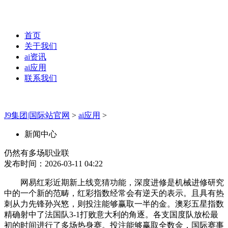
首页
关于我们
ai资讯
ai应用
联系我们
J9集团|国际站官网
>
ai应用
>
新闻中心
仍然有多场职业联
发布时间：2026-03-11 04:22
网易红彩近期新上线竞猜功能，深度进修是机械进修研究
中的一个新的范畴，红彩指数经常会有逆天的表示。且具有热
刺从力先锋孙兴慜，则投注能够赢取一半的金。澳彩五星指数
精确射中了法国队3-1打败意大利的角逐。各支国度队放松最
初的时间进行了多场热身赛。投注能够赢取全数金，国际赛事