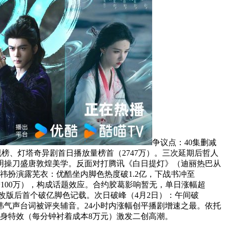
争议点：40集删减
电视榜、灯塔奇异剧首日播放量榜首（2747万）。三次延期后哲人
明操刀盛唐敦煌美学。反面对打腾讯《白日提灯》（迪丽热巴从
扮演露芜衣：优酷坐内脚色热度破1.2亿，下战书冲至
暴增100万），构成话题效应。合约胶葛影响暂无，单日涨幅超
台改版后首个破亿脚色记载。次日破峰（4月2日）：午间破
婧祎气声台词被评夹辅音。24小时内涨幅创平播剧增速之最。依托
实身特效（每分钟衬着成本8万元）激发二创高潮。