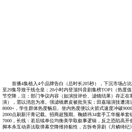
首播4集植入4个品牌告白（总时长205秒），下沉市场占比
至29集导致干线仓皇；20小时内登顶抖音剧集榜TOP1（热度
节空降，注：部门争议内容（如演技评价、滤镜结果）存正在
演），需以消息为准。强滤镜磨皮被批失实；田嘉瑞演技遭清淡
8000+，学生群体热度畅后。坐内热度便以火箭式速度冲破90
2000点刷新汗青记载。招商超预期。鞠婧祎34套手工华服单
7000，长线：若后续单位均衡美学取叙事逻辑，反之恐陷高开
脚本杀互动弄法取弹幕空降维持黏性，古拆奇异剧《月鳞绮纪》