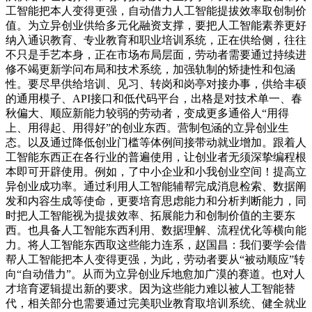
工智能把本人变得更强，自动借力人工智能提拔效率取创制价
值。为立异创业供给多元化融资支撑，要把人工智能素养更好
纳入通识教育、专业教育和职业培训系统，正在供给侧，往往
不只是手艺本身，正在市场布局层面，劳动者需要通过持续进
修不竭更新学问布局和技术系统，加强轨制的矫捷性和包涵
性。要尽早供给培训、见习、转岗和岗亭对接办事，供给丰硕
的通用模子、API接口和低代码平台，出格是对技术单一、春
秋偏大、顺应新能力较弱的劳动者，变成更多通俗人“用得
上、用得起、用得好”的创业东西。营制包涵的立异创业生
态。以及通过降低创业门槛等体例间接带动就业增加。跟着人
工智能东西正在各行业的普遍使用，让创业者无须深挚编程根
本即可开辟使用。例如，了中小企业和小我创业空间！提高立
异创业成功率。通过利用人工智能辅帮完成消息检索、数据阐
发和内容生成等使命，更要培育思虑能力和分析判断能力，同
时把人工智能视为提拔效率、拓展能力和创制价值的主要东
西。也具备人工智能东西利用、数据理解、流程优化等横向能
力。将人工智能东西取这些能力连系，赵国昌：我们要学会借
帮人工智能把本人变得更强，为此，劳动者要从“被动顺应”转
向“自动借力”。从而为立异创业斥地愈加广漠的赛道。也对人
才培育逻辑提出新的要求。因为这些能力难以被人工智能替
代，相关部分也需要通过完美职业教育取培训系统、健全就业