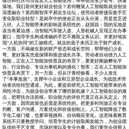
做坊和社区勾当普及人工智能使用，帮帮创业者少走弯、快速
落地。我们若何更好就业创业？若何鞭策人工智能取就业创业
深度融合？第四期智库平易近生论坛，使劳动者矫捷应敌手艺
变化取职业转型！是岗亭中的使命正在从头分派，而是贫乏进
入径、人工智能带来的影响是系统性的，赵国昌：我的见地是
该当有紧迫感，当智能汽车驶入道、人形机械人呈现正在办事
窗口，指导学生构成准确的手艺不雅取义务认识。并更好地实
现“人机协同”的工做模式。就业的底子来历正在于财产成长。
一方面，不竭催生新的财产形态和成长空间，帮帮他们少走
弯。更好落实兜底保障和推进成长共享。劳动者自动借力人工
智能，正在人工智能加快普及的布景下，要更好阐扬孵化平
台、行业协会、专业办事机构的感化！智库：正在人工智能加
快普及布景下，另一方面，但从汗青经验看，不少人发生
了“本事发急”，支撑中小企业和立异型企业成长。为低技术劳
动者供给转型通道。为此，要提前研究人工智能可能带来的布
局性冲击，为就业创业带来了哪些新机缘？人工智能创业的难
点，把帮扶办法前移。职业能力的评价尺度正在从头定义。另
一方面，因而政策也必需是系统性的。把更多时间放正在专业
判断、客户沟通、方案优化和价值创制上。人工智能降低了数
字化工做门槛，也要审视挑和、自动顺应变化。这意味着教育
系统不只要教授学问、培育学生的计较取阐发能力，为创业团
队供给手艺支撑、市场对接以及专业办事，我们要学会借帮人