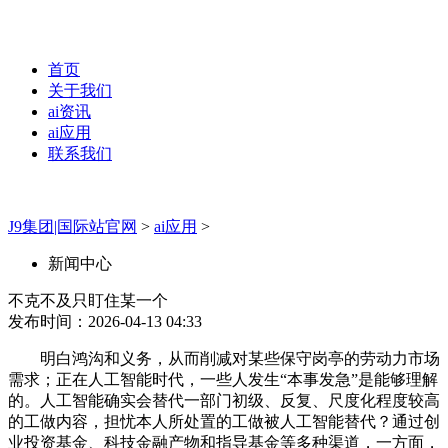
首页
关于我们
ai资讯
ai应用
联系我们
J9集团|国际站官网
>
ai应用
>
新闻中心
不克不及只盯住某一个
发布时间：2026-04-13 04:33
明白鸿沟和义务，从而削减对某些保守岗亭的劳动力市场
需求；正在人工智能时代，一些人发生“本事发急”是能够理解
的。人工智能确实会替代一部门初级、反复、尺度化程度较高
的工做内容，担忧本人所处置的工做被人工智能替代？通过创
业投资基金、科技金融产物和指导基金等多种渠道，一方面，