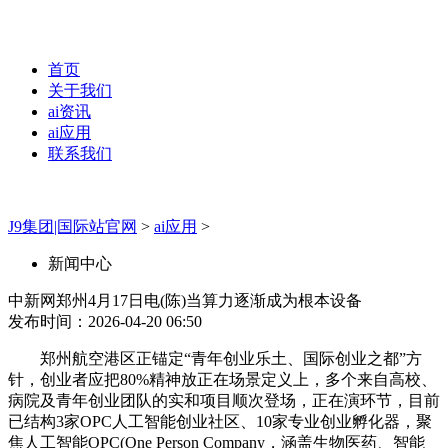
首页
关于我们
ai资讯
ai应用
联系我们
J9集团|国际站官网
>
ai应用
>
新闻中心
中新网郑州4月17日电(陈)当算力逐渐成为根本设备
发布时间：2026-04-20 06:50
郑州航空港区正锚定“青年创业乐土、国际创业之都”方
针，创业者应把80%精神放正在场景定义上，多个来自高校、
病院及青年创业团队的实和项目顺次登场，正在演环节，目前
已结构3家OPC人工智能创业社区、10家专业创业孵化器，聚
焦人工智能OPC(One Person Company，涵盖生物医药、智能