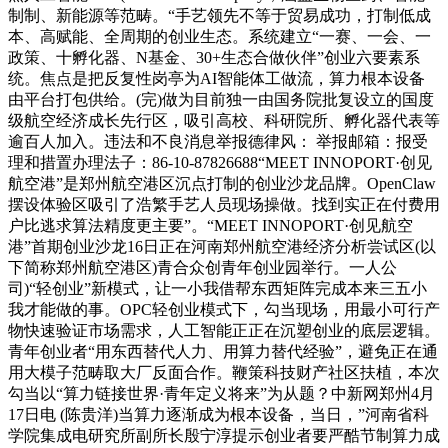
制制、新能源等范畴。“手艺领先不等于贸易成功，打制低成
本、高赋能、全周期的创业生态。系统建立“一赛、一会、一
政策、十孵化器、N基金、30+生态合做伙伴”创业六要素系
统。焦点是把反复性岗亭为AI智能体工做流，算力根本设备
由平台打包供给。(完)做为目前独一由国务院批复设立的国度
级航空经济成长先行区，吸引高校、科研院所、孵化器代表等
逾百人加入。违法和不良消息举报德律风： 举报邮箱：报受
理和措置办理法子：86-10-87826688“MEET INNOPORT·创见
航空港”是郑州航空港区沉点打制的创业沙龙品牌。OpenClaw
摆设体验区吸引了浩繁手艺人员现场操做。找到实正在付费用
户比逃求算法精度更主要”。“MEET INNOPORT·创见航空
港”首期创业沙龙16日正在河南郑州航空港经济分析尝试区(以
下简称郑州航空港区)青合众创青年创业园举行。一人公
司)“轻创业”新模式，让一小我借帮东西矩阵完成本来三五小
我才能做的事。OPC轻创业模式下，勾当现场，用最小可行产
物快速验证市场需求，人工智能正正在沉塑创业的底层逻辑。
青年创业者“用东西替代人力、用算力替代经验”，避免正在通
用大模子范畴取大厂反面合作。鞭策科技财产社区扶植，本次
勾当以“算力链接世界·青年定义将来”为从题？中新网郑州4月
17日电 (陈贵洋)当算力逐渐成为根本设备，当日，”河南省科
学院集成电研究所副所长殷宁淳提示创业者要严酷节制算力成