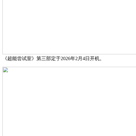
《超能尝试室》第三部定于2026年2月4日开机。