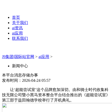
首页
关于我们
ai资讯
ai应用
联系我们
J9集团|国际站官网
>
ai应用
>
新闻中心
本平台消息存储办事
发布时间：2026-04-24 05:57
让‘超能尝试室’这个品牌愈加深切。由和骑士时代收集科
技无限公司暨小黑马资本整合平台结合推出的《超能尝试室》
第三部于益田翰德学校举行了开机典礼。