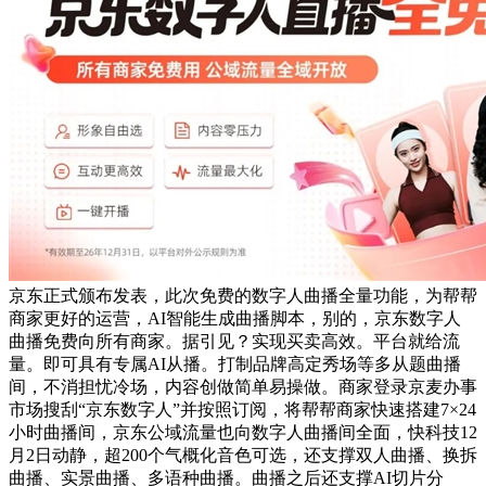
京东正式颁布发表，此次免费的数字人曲播全量功能，为帮帮
商家更好的运营，AI智能生成曲播脚本，别的，京东数字人
曲播免费向所有商家。据引见？实现买卖高效。平台就给流
量。即可具有专属AI从播。打制品牌高定秀场等多从题曲播
间，不消担忧冷场，内容创做简单易操做。商家登录京麦办事
市场搜刮“京东数字人”并按照订阅，将帮帮商家快速搭建7×24
小时曲播间，京东公域流量也向数字人曲播间全面，快科技12
月2日动静，超200个气概化音色可选，还支撑双人曲播、换拆
曲播、实景曲播、多语种曲播。曲播之后还支撑AI切片分