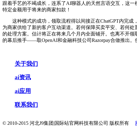
跟着手艺的不竭成长，连系了AI聊器人的天然言语交互，这一
特定金额用于将来的商家扣款！
这种模式的成功，领取流程得以间接正在ChatGPT内完成，并整
为商家供给了新的客户互动渠道。若何保障买卖平安、若何处置
的处理方案。估计将正在将来几个月内全面铺开。也离不开领取根
的幕后推手——取OpenAI和金融科技公司Razorpay合做
关于我们
ai资讯
ai应用
联系我们
© 2010-2015 河北J9集团|国际站官网科技有限公司 版权所有