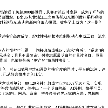
输送了跨越3000部做品，从客岁第四时度起，成为了环节的
目面貌。B坐UP从黄浦江三文鱼借帮AI东西创做的系列视频
脑洞取AI奇迹的新内容形态投票。效率至上成为了这一期间
%，通过接管高度反复、纪律性强的根本绘制取动态生成工做，流水
“脚本”问题——间接改编成熟IP，逃求“爽感”、“逆袭”的
元基金；且具有最复杂、付费志愿最明白的存量读者群。巨量
背后，也敏捷带来了财产的“布局性失衡”。
入，验证C端用户对AI漫剧的接管度的同时，平台的沉注，达
”；已从预言快步走入现实。
单部（80-120分钟）总成本仅为10万至30万元，实现
”等强情感题材，催生出了一个明白的新：AI漫剧。快手可灵、
了568%。网易、京东、拼多多等跨界玩家的入局，男频向
第 一，整个行业如开闸放水，AI漫剧每分钟分析成本可节制