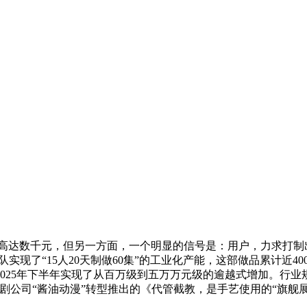
达数千元，但另一方面，一个明显的信号是：用户，力求打制出
实现了“15人20天制做60集”的工业化产能，这部做品累计近4
025年下半年实现了从百万级到五万万元级的逾越式增加。行业规
公司“酱油动漫”转型推出的《代管截教，是手艺使用的“旗舰展现