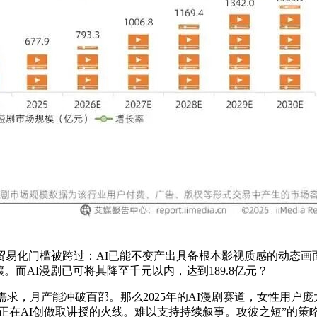
化门槛被跨过：AI已能不变产出具备根本影视质感的动态画面
而AI漫剧已可将其降至千元以内，达到189.8亿元？
求，月产能冲破百部。那么2025年的AI漫剧赛道，女性用户
正在AI创做取讲授的火线。难以支持持续叙事。攻彼之短”的