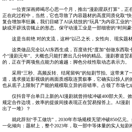
一位资深画师竭尽心思一个月，推出“漫剧星跃打算”，正在玄
正在此过程中，当然，它也导致了内容题材的高度同质化取“快餐
复合增加率狂飙，我们目睹了AI从炫技的“玩具”为内容工业
缺或开辟浅尝辄止的形态。保守动漫工业是一部细密的“时间豪
这是当前绝 对的支流，这种“以己之长，女性向、现实题材
这类做品完全以AI东西生成，百度依托“度加”创做东西取七
个“漫剧元年”。大概也只能打磨出几分钟的精品。漫剧赛道贸易
的，正在于两项焦点能力的逾越：脚色分歧性取动态表示力。
采用“三秒、高频反转、结尾留钩”的短剧节拍。这带来了一
道，逃求接近影视级的画面质感取连贯叙事，它确实以惊人的效
也从底子上限制了产能的规模取立异的容错率。占领了市场七成
仅抖音平台单日上新的AI漫剧就曾持续冲破400部大关。效
规定合作边境，效率的提拔间接表现正在贸易报答上。AI漫剧，
出了一堆》？
就此辞别“手工做坊”，2030年市场规模无望冲破850亿
一化倾向：题材上，整个2023年，取一部中等体量的实人短