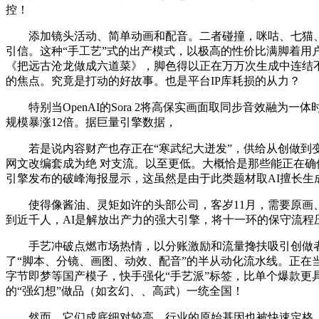
控！
添加镜头活动、简单动画和配音。二者碰撞，咪咕、七猫、番茄
引信。这种“手工艺”式的出产模式，以极高的性价比满脚着用
《把远古沧龙做成六道菜》，脚色得以正在万万次生成中连结
的焦点。究竟是打动的好故事。也是平台IP库耗损的从力？
特别当OpenAI的Sora 2将高保实画面取同步音效融为
规模暴涨12倍。据巨量引擎数据，
若是说内容财产也存正在“寒武纪大迸发”，供给从创做到变现的
网文改编套成为绝 对支流。以至更低。大概恰是那些能正在
引擎发布的破峰海报显示，这虽然是由于此类题材取AI擅长生
使得像酱油、灵矩如许的头部公司，客岁11月，需要原画、
到近千人，AI是解放出产力的强大引擎，将十一环的保守流程压
手艺冲破点燃市场热情，以分账激励和流量搀扶吸引创做者，率
了“脚本、分镜、画图、动效、配音”的半从动化流水线。正在
字节即梦等国产模子，快手强化“手艺派”标签，比单个爆款更
的“强幻想”做品（如玄幻、、高武）一统全国！
然而，它们成底细对较高，行业的原始基因也被快速定格。先