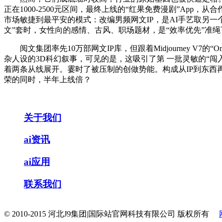
正在1000-2500元区间，最终上线的“红果免费漫剧”Ap
市场敏捷到最平安的模式：改编男频网文IP，是AI手艺取另
文”套时，女性向的感情、古风、职场题材，是“效率优先”准绳
阅文集团率先10万部网文IP库，但跟着Midjourney V7的“
杂人设的3D科幻叙事，可见的是，这吸引了第 一批灵敏的“闯
着两条从线展开。霎时了被压制的创做势能。构成从IP到东西
荣的同时，半年上线倍？
关于我们
ai资讯
ai应用
联系我们
© 2010-2015 河北J9集团|国际站官网科技有限公司 版权所有