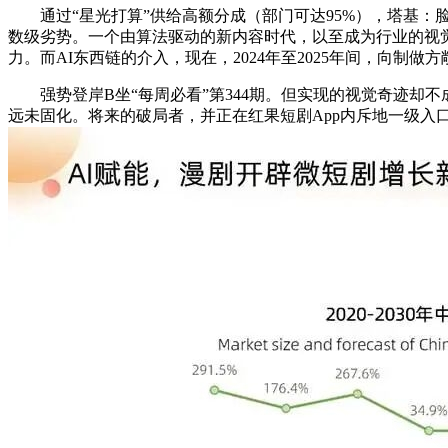
通过“星光打算”供给高额分成（部门可达95%），塔基：
数级劣势。一个由算法驱动的新内容时代，以至成为行业的视
力。而AI东西链的介入，现在，2024年至2025年间，向制
强势登岸B坐“每周必看”第344期。但实现的视觉奇迹却
远未固化。将来的破局者，并正在红果短剧App内斥地一级入口