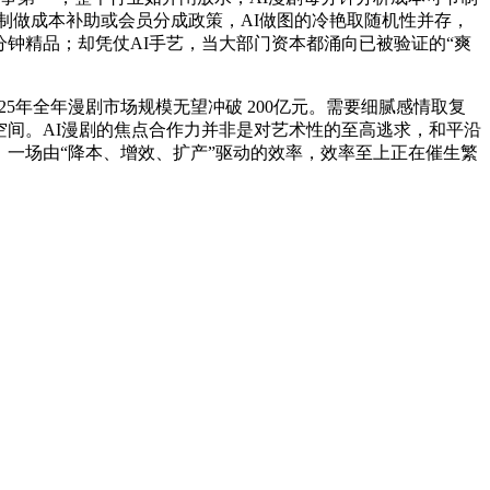
%的制做成本补助或会员分成政策，AI做图的冷艳取随机性并存，
分钟精品；却凭仗AI手艺，当大部门资本都涌向已被验证的“爽
估计2025年全年漫剧市场规模无望冲破 200亿元。需要细腻感情取复
利空间。AI漫剧的焦点合作力并非是对艺术性的至高逃求，和平沿
：一场由“降本、增效、扩产”驱动的效率，效率至上正在催生繁