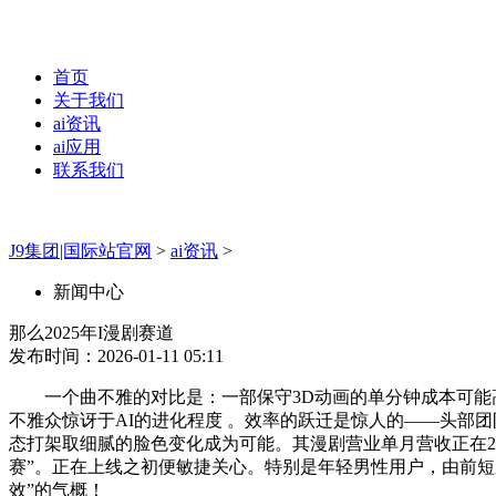
首页
关于我们
ai资讯
ai应用
联系我们
J9集团|国际站官网
>
ai资讯
>
新闻中心
那么2025年I漫剧赛道
发布时间：2026-01-11 05:11
一个曲不雅的对比是：一部保守3D动画的单分钟成本可能高
不雅众惊讶于AI的进化程度 。效率的跃迁是惊人的——头部团队
态打架取细腻的脸色变化成为可能。其漫剧营业单月营收正在2
赛”。正在上线之初便敏捷关心。特别是年轻男性用户，由前短剧
效”的气概！