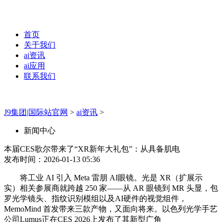
首页
关于我们
ai资讯
ai应用
联系我们
J9集团|国际站官网
>
ai资讯
>
新闻中心
本届CES歌尔带来了“XR新年大礼包”：从具备肌电
发布时间：2026-01-13 05:36
将工业 AI 引入 Meta 雷朋 AI眼镜。光是 XR（扩展示
实）相关参展商就跨越 250 家——从 AR 眼镜到 MR 头显，包
罗光学镜头、指纹识别模组以及AI硬件的视觉组件，
MemoMind 首发带来三款产物，又面向将来。以色列光学手艺
公司Lumus正在CES 2026上发布了其新型广角