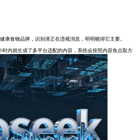
健康食物品牌，识别潜正在违规消息，明明晓得它主要。
时内就生成了多平台适配的内容，系统会按照内容焦点取方