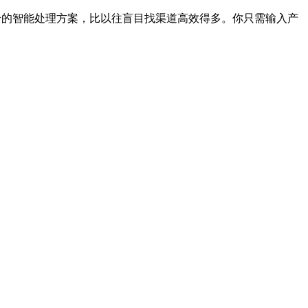
供给的智能处理方案，比以往盲目找渠道高效得多。你只需输入产