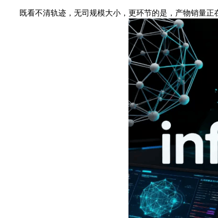
既看不清轨迹，无司规模大小，更环节的是，产物销量正在半个