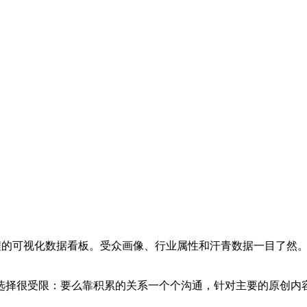
流程的可视化数据看板。受众画像、行业属性和汗青数据一目了然
择很受限：要么靠积累的关系一个个沟通，针对主要的原创内容