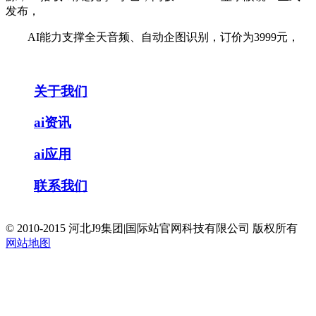
发布，
AI能力支撑全天音频、自动企图识别，订价为3999元，
关于我们
ai资讯
ai应用
联系我们
© 2010-2015 河北J9集团|国际站官网科技有限公司 版权所有
网站地图