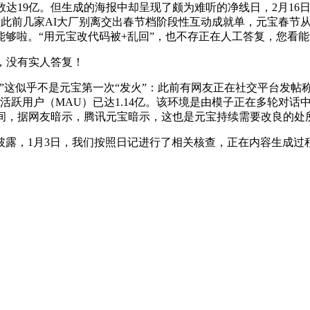
9亿。但生成的海报中却呈现了颇为难听的净线日，2月16日，
，此前几家AI大厂别离交出春节档阶段性互动成就单，元宝春节
够啦。“用元宝改代码被+乱回”，也不存正在人工答复，您看能
，没有实人答复！
这似乎不是元宝第一次“发火”：此前有网友正在社交平台发帖
月活跃用户（MAU）已达1.14亿。该环境是由模子正在多轮对
期间，据网友暗示，腾讯元宝暗示，这也是元宝持续需要改良的处
1月3日，我们按照日记进行了相关核查，正在内容生成过程中