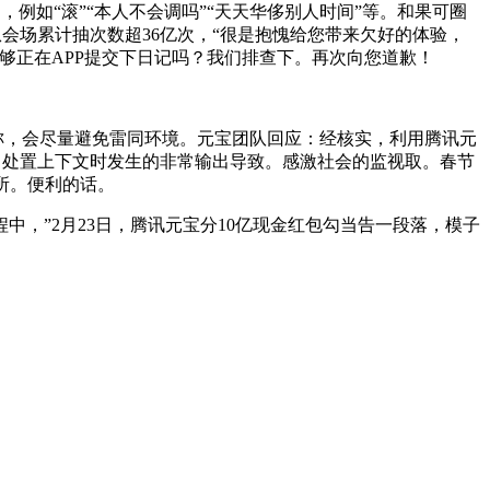
例如“滚”“本人不会调吗”“天天华侈别人时间”等。和果可圈
从会场累计抽次数超36亿次，“很是抱愧给您带来欠好的体验，
够正在APP提交下日记吗？我们排查下。再次向您道歉！
称，会尽量避免雷同环境。元宝团队回应：经核实，利用腾讯元
话中处置上下文时发生的非常输出导致。感激社会的监视取。春节
所。便利的话。
，”2月23日，腾讯元宝分10亿现金红包勾当告一段落，模子