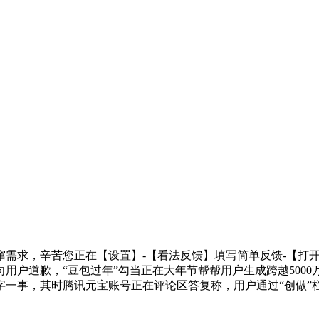
需求，辛苦您正在【设置】-【看法反馈】填写简单反馈-【打开“
户道歉，“豆包过年”勾当正在大年节帮帮用户生成跨越5000万
字一事，其时腾讯元宝账号正在评论区答复称，用户通过“创做”栏