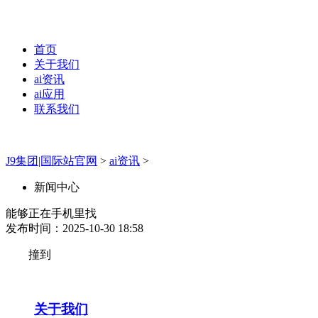
首页
关于我们
ai资讯
ai应用
联系我们
J9集团|国际站官网
>
ai资讯
>
新闻中心
能够正在手机里找
发布时间：2025-10-30 18:58
撞到
关于我们