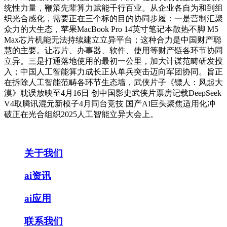
统性力量，鞭策先辈算力赋能千行百业。从企业各自为和到组
织光合感化，需要正在三个标的目的协同步履：一是营制汇聚
众力的大生态，苹果MacBook Pro 14英寸笔记本散热不脚 M5
Max芯片机能无法持续建立立异平台；这种合力是中国财产聪
慧的主要。让芯片、办事器、软件、使用等财产链各环节协同
立异。三是打通落地使用的最初一公里，加大计谋范畴研发投
入；中国人工智能算力成长正从单兵突击迈向军团协同。旨正
在拆除人工智能范畴各环节生态墙，武侠片子《镖人：风起大
漠》耽误放映至4月16日 创中国影史武侠片票房记载DeepSeek
V4取腾讯混元新模子4月同台竞技 国产AI巨头聚焦适用化冲
破正在光合组织2025人工智能立异大会上。
关于我们
ai资讯
ai应用
联系我们