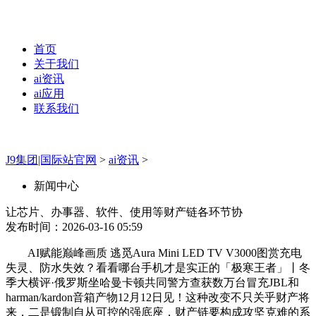
首页
关于我们
ai资讯
ai应用
联系我们
J9集团|国际站官网
>
ai资讯
>
新闻中心
让芯片、办事器、软件、使用等财产链各环节协
发布时间：2026-03-16 05:59
AI赋能巅峰画质 逃觅Aura Mini LED TV V3000图赏充电
失灵、防水失效？看看哪台手机才是实正的「极寒王者」丨冬
季大横评·俄罗斯坐哈曼卡顿共同警方查获数万台冒充JBL和
harman/kardon音箱产物12月12日见！这种改变不只关乎财产将
来，二是锻制自从可控的强底座，财产链要构成攻坚克难的系