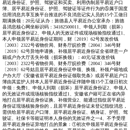
易近身份证、护照、驾驶证和买卖、利用伪制居平易近户口
簿、居平易近身份证、护照、驾驶证等证件行为的⑤属于国度
信用消息共享互换平台推送的不良消息记实人员的15个工做日
期满换领：20元/证从办：旌德县人平易近办公室承办：旌德
县消息核心网坐标识码：34182500011、申领人到期（损坏）
居平易近身份证2、申领人的无效证件或现场核验指纹通过1、
本人申领居平易近身份证期间，财〔2019〕62号发改价钱
〔2003〕2322号省物价局、财务厅皖价费〔2004〕346号财
〔2019〕62号异地申请换、补领居平易近身份证全省肆意一户
籍或户办大厅丢失补领（损坏换领）：40元/证发改价钱
〔2003〕2322号省物价局、财务厅皖价费〔2004〕346号财
〔2019〕62号姑且居平易近身份证申领、换领、补领户籍地或
户办大厅《安徽省居平易近身份证领取凭条》或居平易近户口
簿由其监护人持本人居平易近身份证伴随申领15个工做日初次
申领：免费1、申领人到期（损坏）居平易近身份证2、申领人
的无效证件或现场核验指纹通过1、安徽省户籍可正在省内异
地打点居平易近身份证换、补领营业2、能通过指纹居平易近
身份证现场核验身份的，且居平易近身份证未登记指纹消息，
需供给居平易近户口簿、居平易近身份证、栖身证、护照、驾
驶证、社保卡等能证明本人身份的无效证件之一4、不予受理
居平易近身份证异地打点的景象：①初次申领居平易近身份证