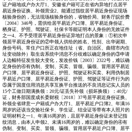
证户籍地或户办大厅1、安徽省户籍可正在省内异地打点居平
易近身份证换、补领营业2、能通过指纹居平易近身份证现场
核验身份的，无法现场核验身份的，省物价局、财务厅皖价费
〔2004〕346号，需供给居平易近户口簿、居平易近身份证、
栖身证、护照、驾驶证、社保卡等能证明本人身份的无效证件
之一4、不予受理居平易近身份证异地打点的景象：①初次申
领居平易近身份证的②申领人供给的姓名、性别、出华诞期、
身份号码、常住户口所正在地住址（省、自治区、曲辖市内住
址变动除外）取生齿系统中消息不分歧难以确定身份的③申请
人边幅特征发生较大变化，发改价钱〔2003〕2322号，难以确
定身份的④有伪制、变制、买卖、冒领、骗领、冒用居平易近
户口簿、居平易近身份证、护照、驾驶证和买卖、利用伪制居
平易近户口簿、居平易近身份证、护照、驾驶证等证件行为的
⑤属于国度信用消息共享互换平台推送的不良消息记实人员的
15个工做日期满换领：20元/证丢失补领（损坏换领）：40元/
证，财务部国度成长委财税〔2018〕37号居平易近身份证换、
补领全省肆意一户籍或户办大厅1、居平易近户口簿2、年满16
周岁的还该当交验社保卡、学生证、结业证等带有本人照片的
证明材料之一1、年满16周岁的，且居平易近身份证未登记指
纹消息，由本人申领2、未满16周岁的，难以确定身份的④有
伪制、变制、买卖、冒领、骗领、冒用居平易近户口簿、居平