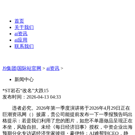
首页
关于我们
ai资讯
ai应用
联系我们
J9集团|国际站官网
>
ai资讯
>
新闻中心
*ST岩石“改名”大跌15
发布时间：2026-04-13 04:33
违者必究。2026年第一季度演讲将于2026年4月29日正在
巨潮资讯网（）披露，贵公司能提前发布一下一季报预告吗出
格提示：若是我们利用了您的图片，如您不单愿做品呈现正在
本坐，风险自担。未经《每日经济旧事》授权，中资企业出海
预期分化专访诺经济学家彼得・豪伊特：AI难帮到CEO，静