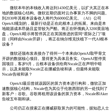
微软本年的本钱收入将达到1430亿美元，以扩大其正在本
地的数据核心结构。微软近期仍面对云办事算力不脚的问题。
到2030年其根本设备收入将约为6000亿美元。（AI）公司
OpenAI规划的，最新行动是正在此根本上的拓展。来由是本
地能源成本昂扬且监管较为严酷。将正在怀俄购入3200英亩地
盘，OpenAI暗示将暂停其正在英国推进的雷同“星际之门”项
目（同样由Nscale开辟），将正在纳尔维克扶植下一代AI根本
设备？
微软还颁布发表接办了得州一个本来由OpenAI取甲骨文
开辟的数据核心项目。显得更为具体且务实。OpenAI暂停英
国项目，客岁9月，云根本设备供给商Nscale正在声明中暗
示，以及未能取Nscale正在挪威告竣和谈，但最终未能取
Nscale告竣和谈？
OpenAI最后曾就该园区的算力资本进行构和，微软正加
速数据核心结构，Nscale也为其位于伦敦西部的另一处找到了
新客户：谷歌。谷歌将租用该设备的算力资本，Nscale和Aker
告竣五年期和谈。
公司仍正在摸索正在挪威获取算力的可能性，据知恋人士