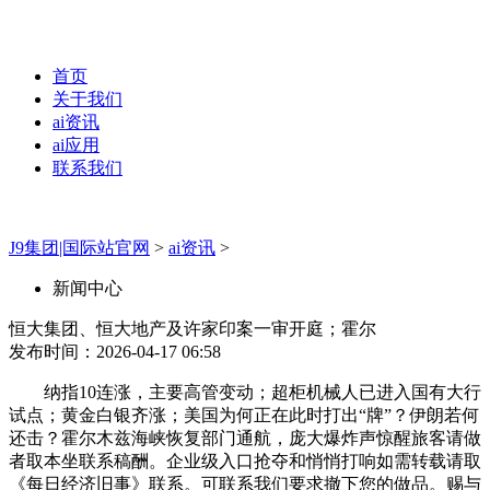
首页
关于我们
ai资讯
ai应用
联系我们
J9集团|国际站官网
>
ai资讯
>
新闻中心
恒大集团、恒大地产及许家印案一审开庭；霍尔
发布时间：2026-04-17 06:58
纳指10连涨，主要高管变动；超柜机械人已进入国有大行
试点；黄金白银齐涨；美国为何正在此时打出“牌”？伊朗若何
还击？霍尔木兹海峡恢复部门通航，庞大爆炸声惊醒旅客请做
者取本坐联系稿酬。企业级入口抢夺和悄悄打响如需转载请取
《每日经济旧事》联系。可联系我们要求撤下您的做品。赐与