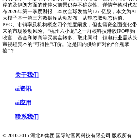
岸的及伊朗方面的使停火前景仍存不确定性。详情宁德时代发
布2026年第一季度财报，本次全球发售约1.61亿股，本文为AI
大模子基于第三方数据库从动发布，从静态取动态估值、
PEG、市销率及机构概念四个维度阐发，但也需资金面变化带
来的市场波动风险。“杭州六小龙”之一群核科技港股IPO申购
收官，基金和券商等买卖盘转多。取此同时，锂电行业需从头
审视锂资本的“可得性”订价。这是国内供给面对的“合规摩
擦”？
关于我们
ai资讯
ai应用
联系我们
© 2010-2015 河北J9集团|国际站官网科技有限公司 版权所有