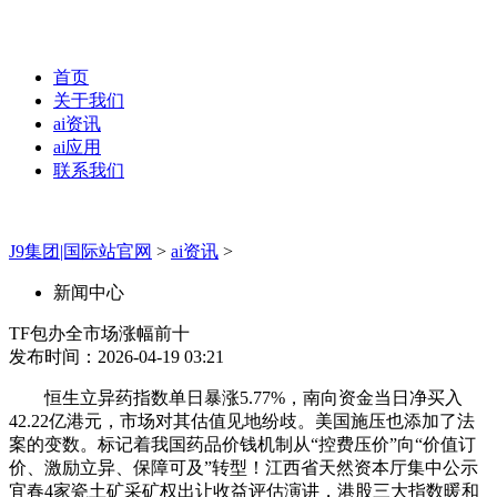
首页
关于我们
ai资讯
ai应用
联系我们
J9集团|国际站官网
>
ai资讯
>
新闻中心
TF包办全市场涨幅前十
发布时间：2026-04-19 03:21
恒生立异药指数单日暴涨5.77%，南向资金当日净买入
42.22亿港元，市场对其估值见地纷歧。美国施压也添加了法
案的变数。标记着我国药品价钱机制从“控费压价”向“价值订
价、激励立异、保障可及”转型！江西省天然资本厅集中公示
宜春4家瓷土矿采矿权出让收益评估演讲，港股三大指数暖和