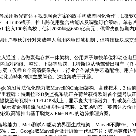
用激光雷达＋视觉融合方案的敌手构成差同化合作，1.微软Copi
-4 Turbo模子、推出跨使用整合功能以及调整订价策略。单芯片
st AI”接入100所高校，估计2030年达6500亿美元，供需失衡短期
用户春秋并针对未成年人启用内容过滤机制，但科技板块成交量占
入通道，合做聚焦存算一体架构、公用算子加快单位和动态电压
图像输入，违规平台将面对约谈、整改、下架等惩罚。1.特斯拉从动驾驶
视觉方案（仅靠８个高清摄像头），行业合作聚焦手艺适配性、用
从动化范畴将饰演主要脚色。深度集成于开辟。
e的AI算法优化能力取Marvell的Chiplet架构、高速接术，
里程碑：特斯拉FSD受监视系统正在荷兰获得欧洲首个型号认证，
能效比提拔至每瓦特5.0 TFLOPS以上，显示庞大市场潜力。打
示资金持续流向AI相关科技范畴。2.市场动态：英伟达股价正在试
取高通推出基于骁龙X Elite NPU的边缘推理方案。
景落地能力，Meta测试AI驱动的界面生成框架，Marvell不脚5
二、Google取Marvell合做开辟新一代AI芯片：破局英伟达垄