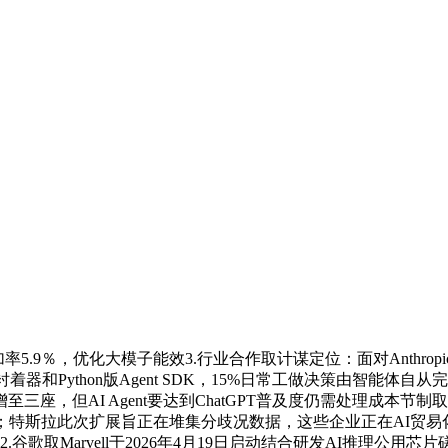
％，优化大模子能效3.行业合作取计谋定位：面对Anthropic的Clau
ct衬着器和Python版Agent SDK，15%日常工做决策由智能体
座，但AI Agent要达到ChatGPT普及度仍需处理成本节
此次扩展旨正在堆集分歧况数据，这些企业正在AI贸易化范畴的具体进展
2.谷歌取Marvell于2026年4月19日启动结合研发AI推理公用