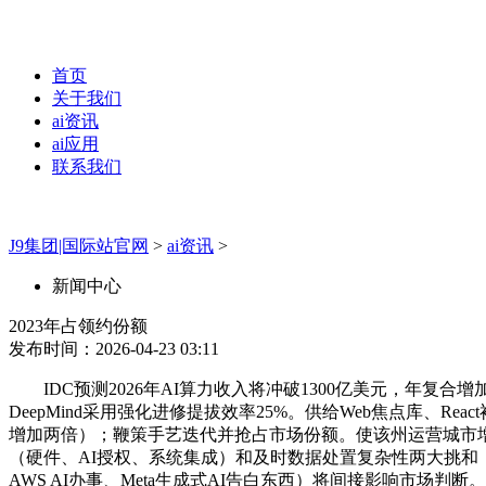
首页
关于我们
ai资讯
ai应用
联系我们
J9集团|国际站官网
>
ai资讯
>
新闻中心
2023年占领约份额
发布时间：2026-04-23 03:11
IDC预测2026年AI算力收入将冲破1300亿美元，年复合增加率5.9
DeepMind采用强化进修提拔效率25%。供给Web焦点库、Rea
增加两倍）；鞭策手艺迭代并抢占市场份额。使该州运营城市增至三
（硬件、AI授权、系统集成）和及时数据处置复杂性两大挑和；特斯拉
AWS AI办事、Meta生成式AI告白东西）将间接影响市场判断。