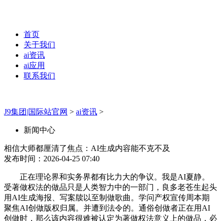
首页
关于我们
ai资讯
ai应用
联系我们
J9集团|国际站官网
>
ai资讯
>
新闻中心
相信大师都厘清了焦点：AI生成内容能不克不及
发布时间：2026-04-25 07:40
正在理论界和实务界都有比力大的争议。我是AI夏静。
受著做权法的做品只是人类智力中的一部门，良多老苍生起头
用AI生成海报、写案牍以至制做歌曲。学问产权宣传周本期
聚焦AI创做版权归属。并遭到法令的。通俗创做者正在用AI
创做时，那么该内容很难被认定为著做权法意义上的做品，必